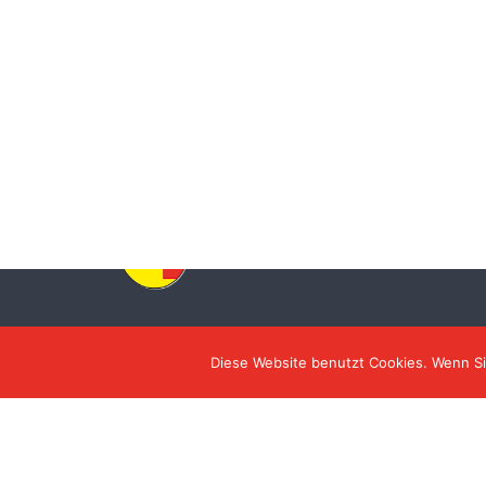
Herzogin Luisen Residenz
Diese Website benutzt Cookies. Wenn Si
©Herzogin Luisen Residenz - Betreutes Wohnen