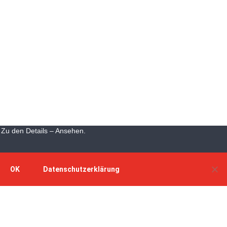
Nordseeurlaub online buchen
Machen Sie Urlaub auf dem Gutshof der Herzogin Luisen
Residenz in Wittmund-Buttforde in unserem sehr schön
gelegenen Anwesen mit altem Baumbestand und einem
wunderbaren Naturschwimmteich.
Zu den Details – Ansehen.
OK
Datenschutzerklärung