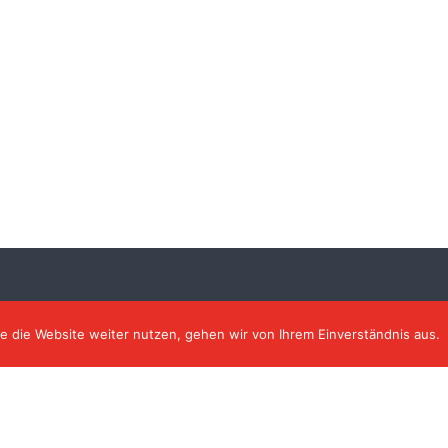
Rechtliches
Kontakt
Impressum
Datenschutzerklärung
e die Website weiter nutzen, gehen wir von Ihrem Einverständnis aus.